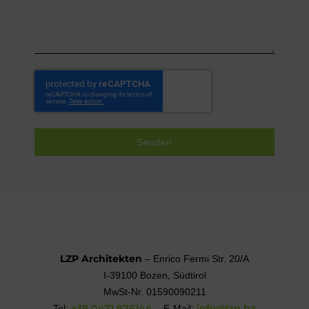
Senden
LZP Architekten
– Enrico Fermi Str. 20/A
I-39100 Bozen, Südtirol
MwSt-Nr. 01590090211
+39 0471 976144
info@lzp.bz
Tel:
– E-Mail: