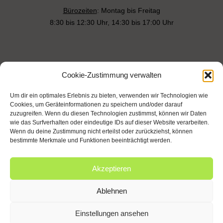
Bürozeiten
: Montag bis Freitag
8:30 bis 12:30 Uhr, 14:30 bis 17:00 Uhr
Karriere bei LZP
Cookie-Zustimmung verwalten
Um dir ein optimales Erlebnis zu bieten, verwenden wir Technologien wie
Cookies, um Geräteinformationen zu speichern und/oder darauf
Impressum
Cookies
Datenschutz
zuzugreifen. Wenn du diesen Technologien zustimmst, können wir Daten
wie das Surfverhalten oder eindeutige IDs auf dieser Website verarbeiten.
Wenn du deine Zustimmung nicht erteilst oder zurückziehst, können
bestimmte Merkmale und Funktionen beeinträchtigt werden.
Copyright © 2026 | aha! media design agency
Akzeptieren
Ablehnen
Einstellungen ansehen