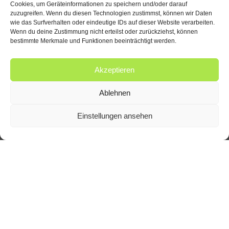
Cookies, um Geräteinformationen zu speichern und/oder darauf
zuzugreifen. Wenn du diesen Technologien zustimmst, können wir Daten
wie das Surfverhalten oder eindeutige IDs auf dieser Website verarbeiten.
Wenn du deine Zustimmung nicht erteilst oder zurückziehst, können
bestimmte Merkmale und Funktionen beeinträchtigt werden.
Akzeptieren
Ablehnen
Einstellungen ansehen
Das Schulhaus bildet ein Ensemble mit Kirche,
Pfarrhaus und angebauten Altenwohnungen. In
der Nähe befinden sich ein alteingesessenes
Hotel /Gasthaus und mehrere Wohnhäuser.
Treppen und Rampen umschließen die Schule im